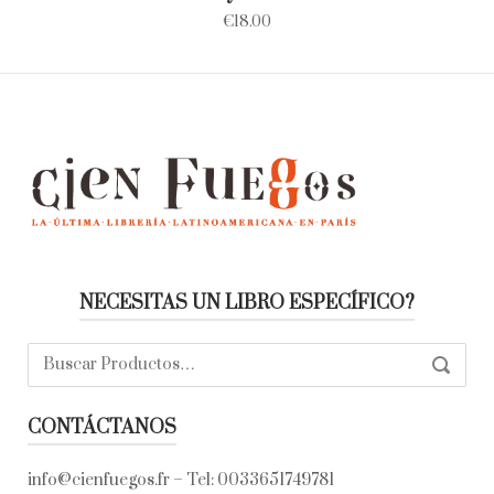
€
18.00
NECESITAS UN LIBRO ESPECÍFICO?
Buscar:
SEARC
CONTÁCTANOS
info@cienfuegos.fr
– Tel:
0033651749781