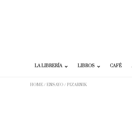
Skip
to
content
LA LIBRERÍA
LIBROS
CAFÉ
HOME
/
ENSAYO
/ PIZARNIK