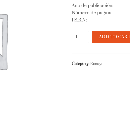
Año de publicación:
Número de páginas:
I.S.B.N:
Pizarnik
ADD TO CAR
quantity
Category:
Ensayo