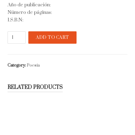
Año de publicación:
Número de páginas:
I.S.B.N:
Paraíso
ADD TO CART
para
todos
quantity
Category:
Poesía
RELATED PRODUCTS