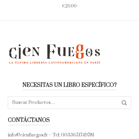
€
20.00
NECESITAS UN LIBRO ESPECÍFICO?
Buscar:
SEARC
CONTÁCTANOS
info@cienfuegos.fr
– Tel:
0033651749781