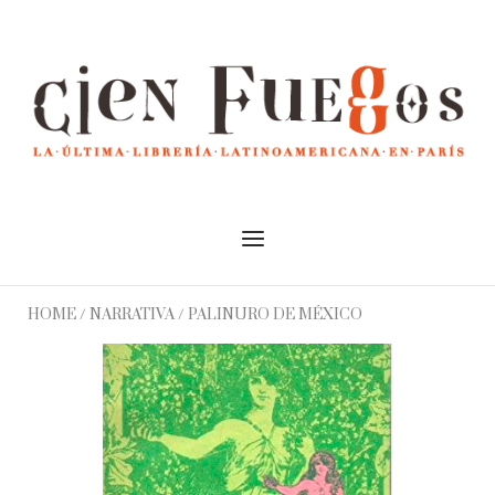
Skip
to
Home
content
Menu
HOME
/
NARRATIVA
/ PALINURO DE MÉXICO