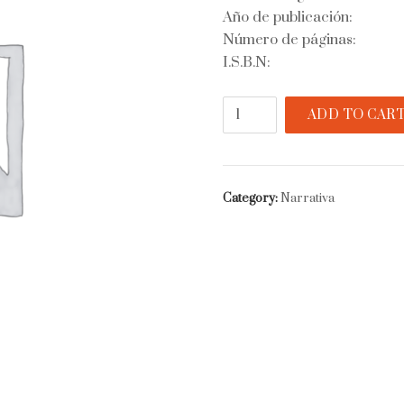
Año de publicación:
Número de páginas:
I.S.B.N:
Obras
ADD TO CAR
escogidas
quantity
Category:
Narrativa