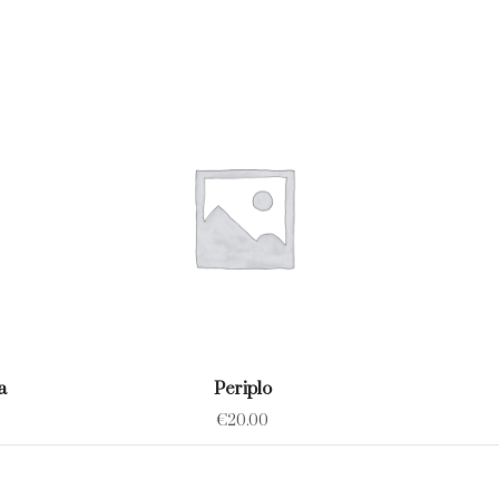
a
Periplo
€
20.00