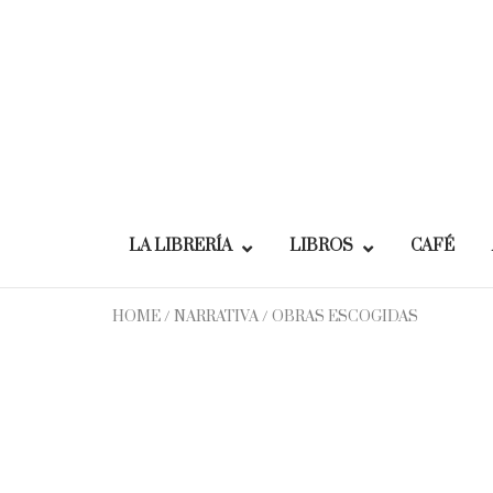
Skip
to
content
LA LIBRERÍA
LIBROS
CAFÉ
HOME
/
NARRATIVA
/ OBRAS ESCOGIDAS