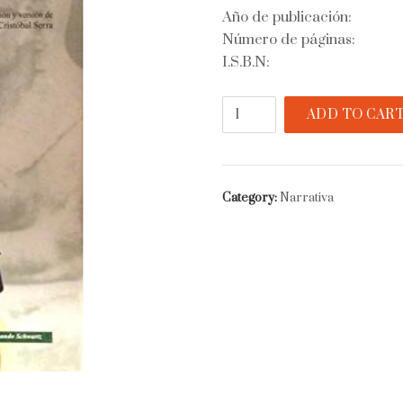
Año de publicación:
Número de páginas:
I.S.B.N:
Mis
ADD TO CAR
diarios
quantity
Category:
Narrativa