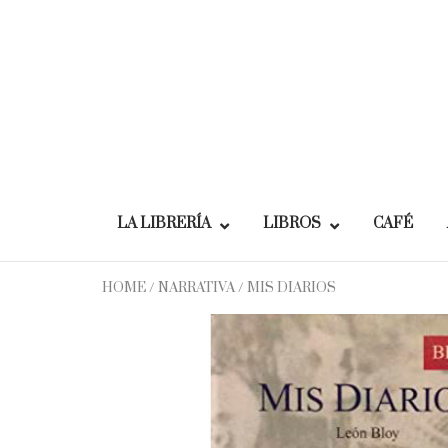
Skip
to
content
LA LIBRERÍA
LIBROS
CAFÉ
HOME
/
NARRATIVA
/ MIS DIARIOS