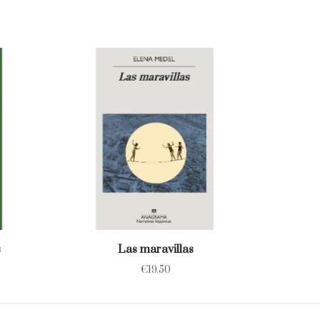
s
Las maravillas
€
19.50