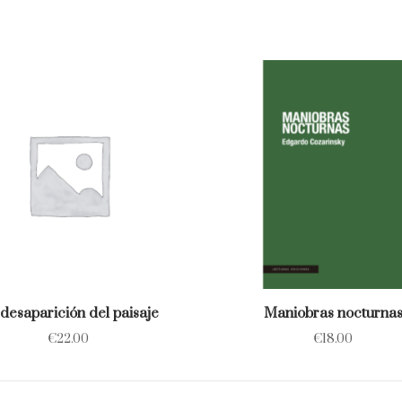
desaparición del paisaje
Maniobras nocturna
€
22.00
€
18.00