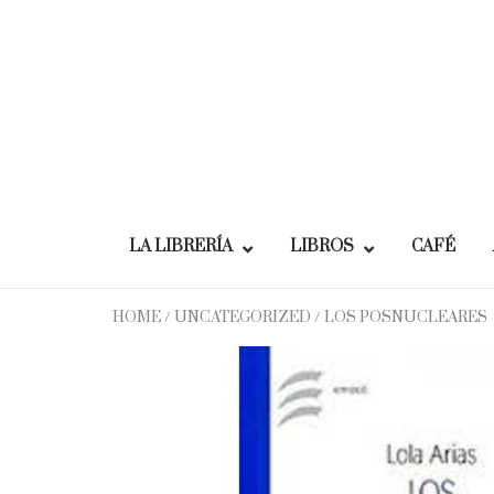
Skip
to
content
LA LIBRERÍA
LIBROS
CAFÉ
HOME
/
UNCATEGORIZED
/ LOS POSNUCLEARES