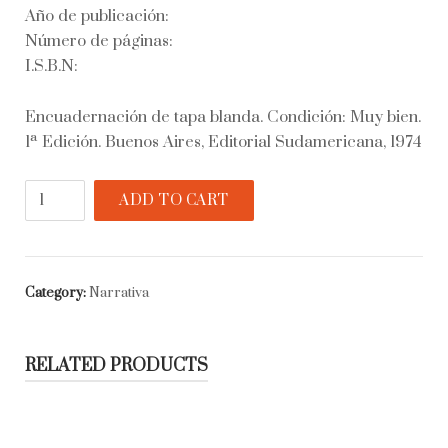
Año de publicación:
Número de páginas:
I.S.B.N:
Encuadernación de tapa blanda. Condición: Muy bien.
1ª Edición. Buenos Aires, Editorial Sudamericana, 1974
Los
ADD TO CART
pasos
previos
quantity
Category:
Narrativa
RELATED PRODUCTS