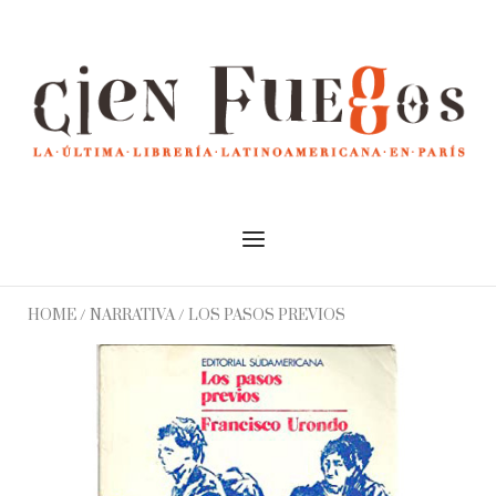
Skip
to
Home
content
Menu
HOME
/
NARRATIVA
/ LOS PASOS PREVIOS