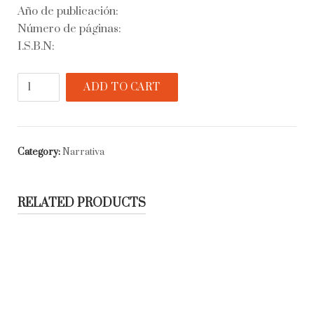
Año de publicación:
Número de páginas:
I.S.B.N:
Los
ADD TO CART
cachorros
quantity
Category:
Narrativa
RELATED PRODUCTS