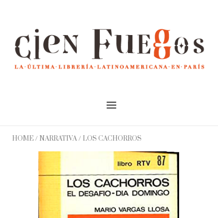
Skip
to
Home
content
Menu
HOME
/
NARRATIVA
/ LOS CACHORROS