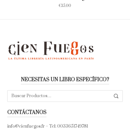
€
15.00
NECESITAS UN LIBRO ESPECÍFICO?
Buscar:
SEARC
CONTÁCTANOS
info@cienfuegos.fr
– Tel:
0033651749781