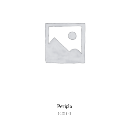
Periplo
€
20.00