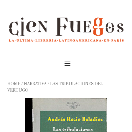
Skip
to
Home
content
Menu
HOME
/
NARRATIVA
/ LAS TRIBULACIONES DEL
VERDUGO