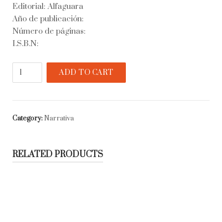
Editorial: Alfaguara
Año de publicación:
Número de páginas:
I.S.B.N:
Las
ADD TO CART
tribulaciones
del
verdugo
quantity
Category:
Narrativa
RELATED PRODUCTS