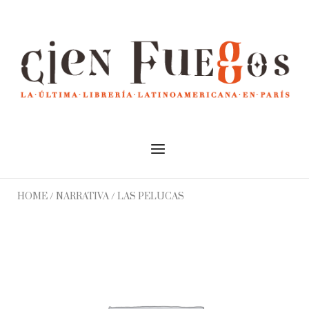
Skip
to
Home
content
Menu
HOME
/
NARRATIVA
/ LAS PELUCAS