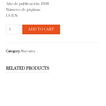
Año de publicación: 1968
Número de páginas:
I.S.B.N:
Las
ADD TO CART
pelucas
quantity
Category:
Narrativa
RELATED PRODUCTS