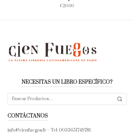
€
20.00
NECESITAS UN LIBRO ESPECÍFICO?
Buscar:
SEARC
CONTÁCTANOS
info@cienfuegos.fr
– Tel:
0033651749781