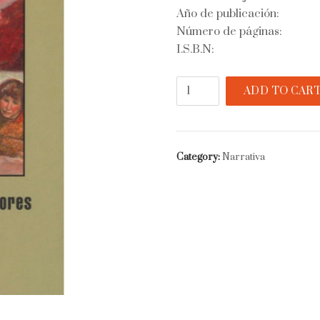
Año de publicación:
Número de páginas:
I.S.B.N:
Las
ADD TO CAR
noches
de
flores
quantity
Category:
Narrativa