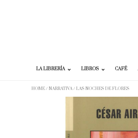
Skip
to
content
LA LIBRERÍA
LIBROS
CAFÉ
HOME
/
NARRATIVA
/ LAS NOCHES DE FLORES