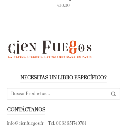
€
10.00
NECESITAS UN LIBRO ESPECÍFICO?
Buscar:
SEARC
CONTÁCTANOS
info@cienfuegos.fr
– Tel:
0033651749781