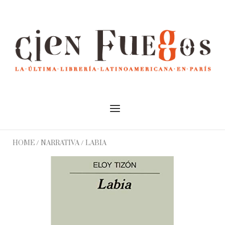
Skip
to
Home
content
Menu
HOME
/
NARRATIVA
/ LABIA