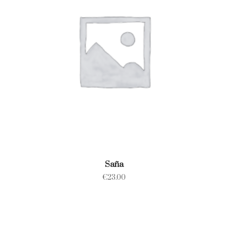
Saña
€
23.00