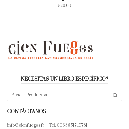
€
20.00
NECESITAS UN LIBRO ESPECÍFICO?
Buscar:
SEARC
CONTÁCTANOS
info@cienfuegos.fr
– Tel:
0033651749781