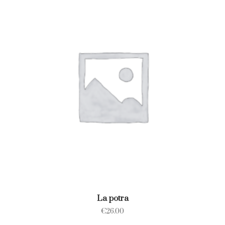
La potra
€
26.00