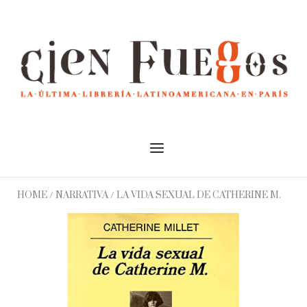
Skip
to
Home
content
Menu
HOME
/
NARRATIVA
/ LA VIDA SEXUAL DE CATHERINE M.