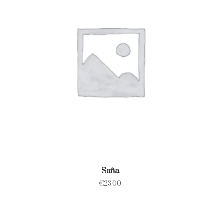
Saña
€
23.00