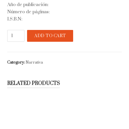
Año de publicación:
Número de páginas:
I.S.B.N:
La
ADD TO CART
vida
sexual
de
Catherine
Category:
Narrativa
M.
quantity
RELATED PRODUCTS