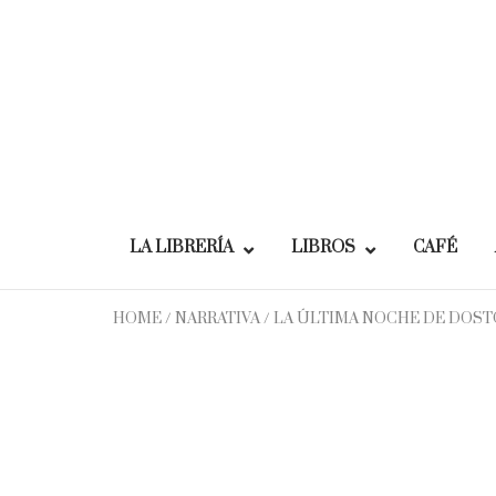
Skip
to
content
LA LIBRERÍA
LIBROS
CAFÉ
HOME
/
NARRATIVA
/ LA ÚLTIMA NOCHE DE DOST