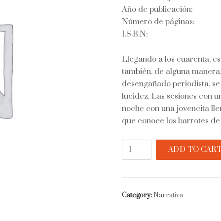
Año de publicación:
Número de páginas:
I.S.B.N:
Llegando a los cuarenta, e
también, de alguna manera, 
desengañado periodista, se d
lucidez. Las sesiones con u
noche con una jovencita ll
que conoce los barrotes de 
La
ADD TO CAR
última
noche
de
Dostoievski
Category:
Narrativa
quantity