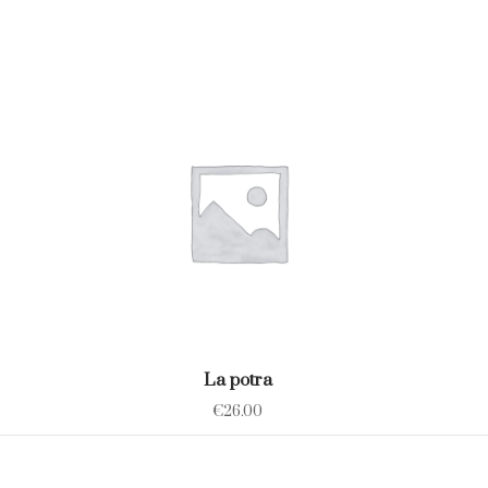
La potra
€
26.00