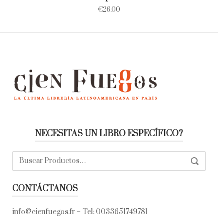
€
26.00
NECESITAS UN LIBRO ESPECÍFICO?
Buscar:
SEARC
CONTÁCTANOS
info@cienfuegos.fr
– Tel:
0033651749781