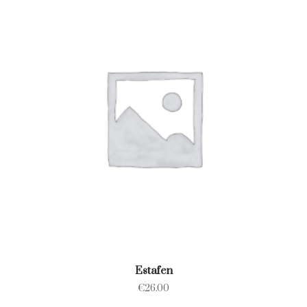
Estafen
€
26.00