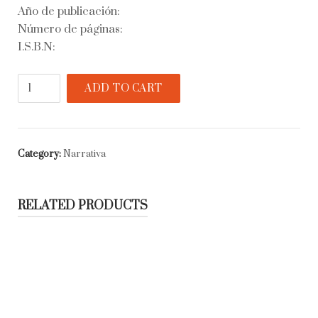
Año de publicación:
Número de páginas:
I.S.B.N:
La
ADD TO CART
transformación
de
Rosendo
quantity
Category:
Narrativa
RELATED PRODUCTS