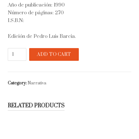
Año de publicación: 1990
Número de páginas: 270
I.S.B.N:
Edición de Pedro Luis Barcia.
La
ADD TO CART
trama
celeste
quantity
Category:
Narrativa
RELATED PRODUCTS