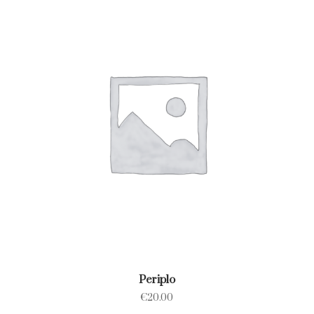
Periplo
€
20.00