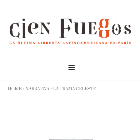
Skip
to
Home
content
Menu
HOME
/
NARRATIVA
/ LA TRAMA CELESTE