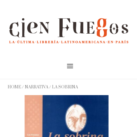
Skip
to
Home
content
Menu
HOME
/
NARRATIVA
/ LA SOBRINA