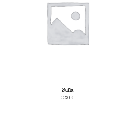
Saña
€
23.00