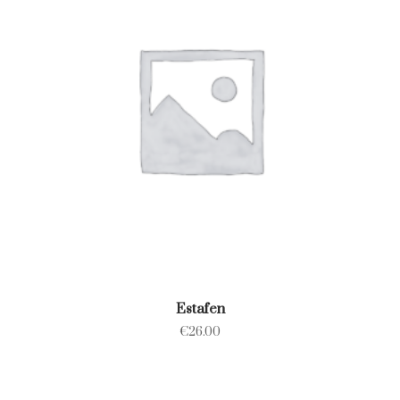
Estafen
€
26.00