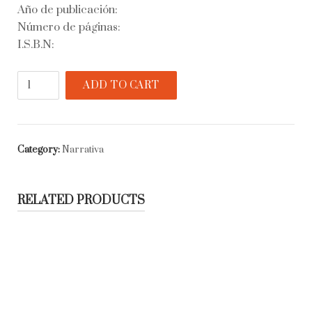
Año de publicación:
Número de páginas:
I.S.B.N:
La
ADD TO CART
sobrina
quantity
Category:
Narrativa
RELATED PRODUCTS