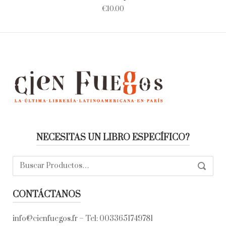
€
10.00
NECESITAS UN LIBRO ESPECÍFICO?
Buscar:
SEARC
CONTÁCTANOS
info@cienfuegos.fr
– Tel:
0033651749781