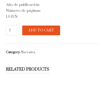
Año de publicación:
Número de páginas:
I.S.B.N:
La
ADD TO CART
señorita
Lara
quantity
Category:
Narrativa
RELATED PRODUCTS