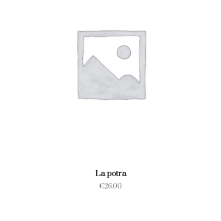
La potra
€
26.00