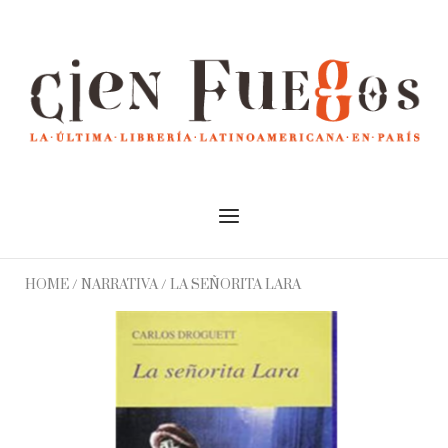
Skip
to
Home
content
Menu
HOME
/
NARRATIVA
/ LA SEÑORITA LARA