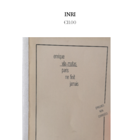
INRI
€
11.00