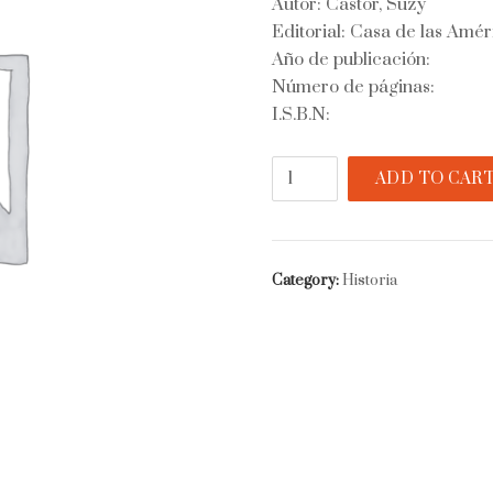
Autor: Castor, Suzy
Editorial: Casa de las Amér
Año de publicación:
Número de páginas:
I.S.B.N:
La
ADD TO CAR
ocupación
norteamericana
en
Haití
Category:
Historia
y
sus
consecuencias
(1915-
1934)
quantity