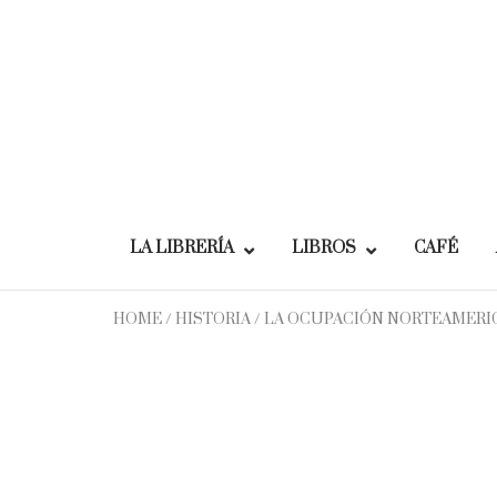
Skip
to
content
LA LIBRERÍA
LIBROS
CAFÉ
HOME
/
HISTORIA
/ LA OCUPACIÓN NORTEAMERICA