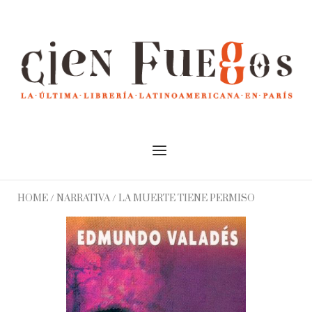
Skip
to
Home
content
Menu
HOME
/
NARRATIVA
/ LA MUERTE TIENE PERMISO