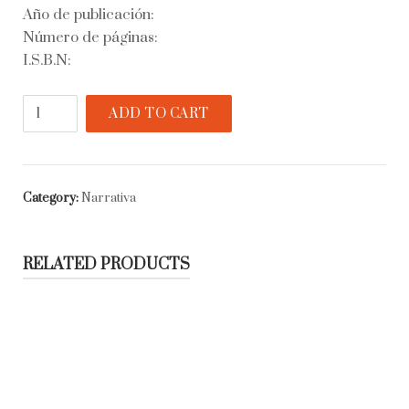
Año de publicación:
Número de páginas:
I.S.B.N:
La
ADD TO CART
muerte
tiene
permiso
quantity
Category:
Narrativa
RELATED PRODUCTS