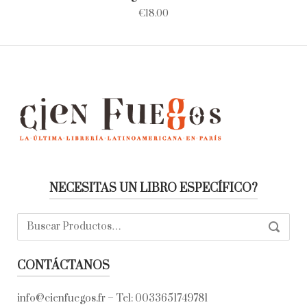
€
18.00
NECESITAS UN LIBRO ESPECÍFICO?
Buscar:
SEARC
CONTÁCTANOS
info@cienfuegos.fr
– Tel:
0033651749781