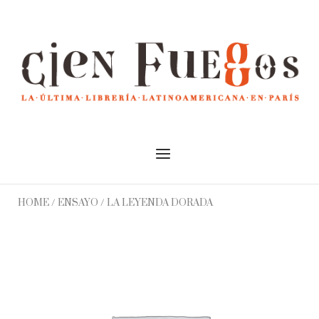
Skip
to
Home
content
Menu
HOME
/
ENSAYO
/ LA LEYENDA DORADA