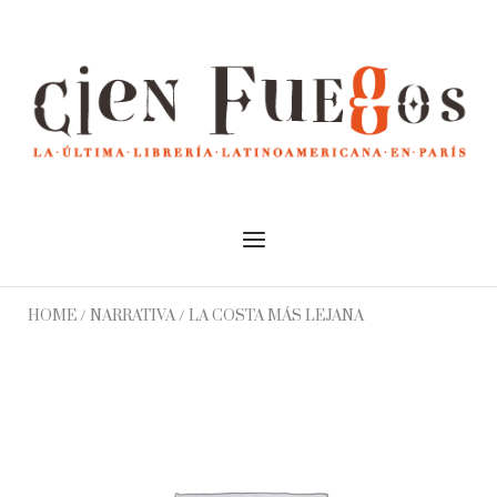
Skip
to
Home
content
Menu
HOME
/
NARRATIVA
/ LA COSTA MÁS LEJANA