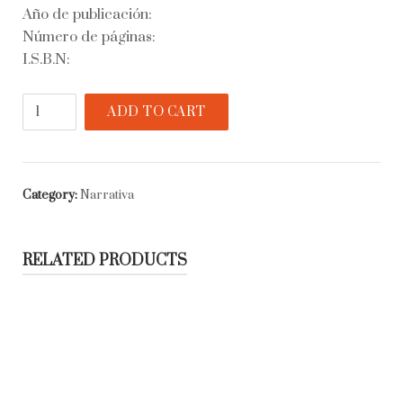
Año de publicación:
Número de páginas:
I.S.B.N:
La
ADD TO CART
costa
más
lejana
quantity
Category:
Narrativa
RELATED PRODUCTS