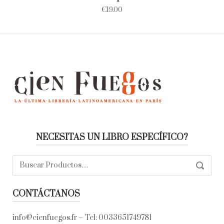
€
19.00
NECESITAS UN LIBRO ESPECÍFICO?
Buscar:
SEARC
CONTÁCTANOS
info@cienfuegos.fr
– Tel:
0033651749781