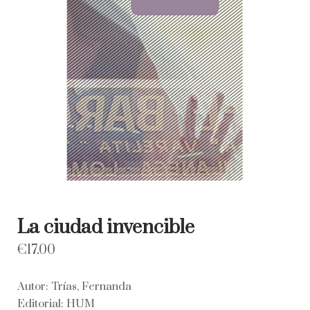
La ciudad invencible
€
17.00
Autor: Trías, Fernanda
Editorial: HUM