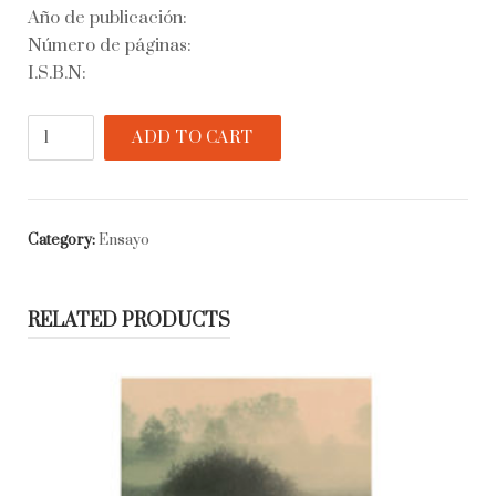
Año de publicación:
Número de páginas:
I.S.B.N:
La
ADD TO CART
caza
sutil
y
otros
Category:
Ensayo
textos
quantity
RELATED PRODUCTS