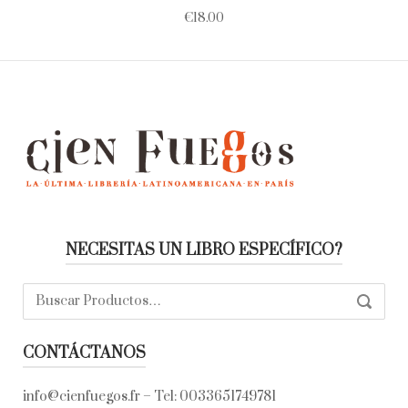
€
18.00
NECESITAS UN LIBRO ESPECÍFICO?
Buscar:
SEARC
CONTÁCTANOS
info@cienfuegos.fr
– Tel:
0033651749781