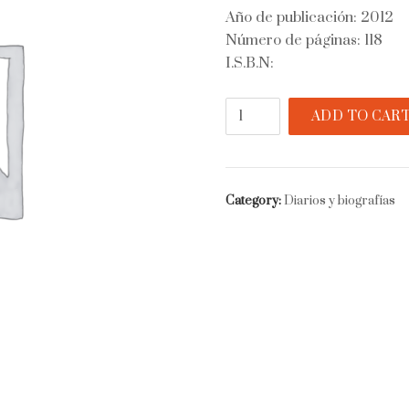
Año de publicación: 2012
Número de páginas: 118
I.S.B.N:
Kevin
ADD TO CAR
Ortega
quantity
Category:
Diarios y biografías