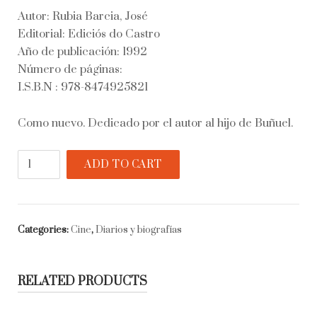
Autor: Rubia Barcia, José
Editorial: Ediciós do Castro
Año de publicación: 1992
Número de páginas:
I.S.B.N : 978-8474925821
Como nuevo. Dedicado por el autor al hijo de Buñuel.
Con
ADD TO CART
Luis
Buñuel
en
Hollywood
Categories:
Cine
,
Diarios y biografías
y
después.
quantity
RELATED PRODUCTS