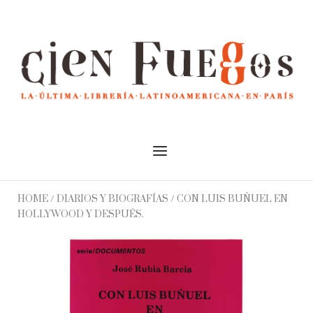
Skip
to
Home
content
Menu
HOME
/
DIARIOS Y BIOGRAFÍAS
/ CON LUIS BUÑUEL EN
HOLLYWOOD Y DESPUÉS.