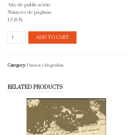
Año de publicación:
Número de páginas:
I.S.B.N:
José
ADD TO CART
Félix
Ribas
quantity
Category:
Diarios y biografías
RELATED PRODUCTS