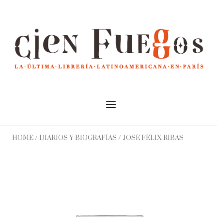
Skip
to
Home
content
Menu
HOME
/
DIARIOS Y BIOGRAFÍAS
/ JOSÉ FÉLIX RIBAS