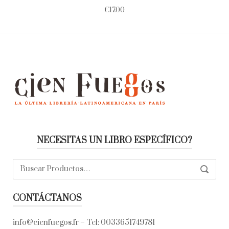
€
17.00
NECESITAS UN LIBRO ESPECÍFICO?
Buscar:
SEARC
CONTÁCTANOS
info@cienfuegos.fr
– Tel:
0033651749781