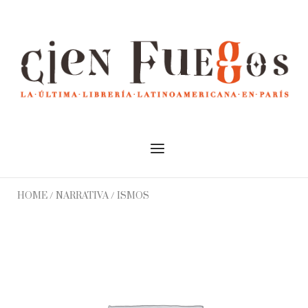
Skip
to
Home
content
Menu
HOME
/
NARRATIVA
/ ISMOS