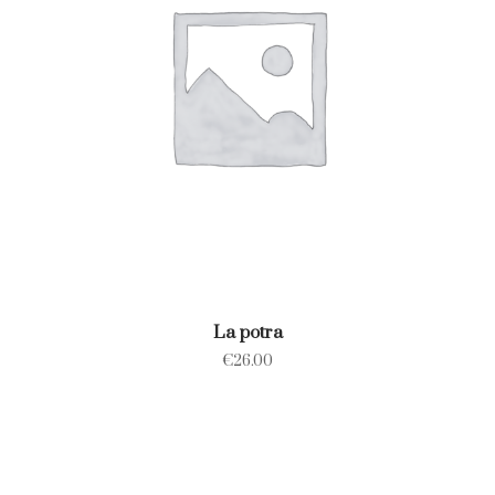
La potra
€
26.00