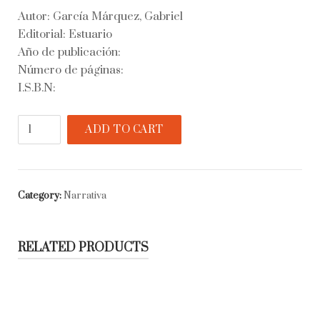
Autor: García Márquez, Gabriel
Editorial: Estuario
Año de publicación:
Número de páginas:
I.S.B.N:
Isabel
ADD TO CART
viendo
llover
en
Macondo
Category:
Narrativa
quantity
RELATED PRODUCTS