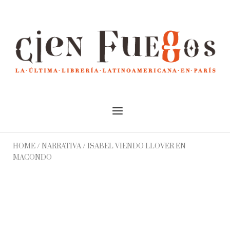
Skip
to
Home
content
Menu
HOME
/
NARRATIVA
/ ISABEL VIENDO LLOVER EN
MACONDO