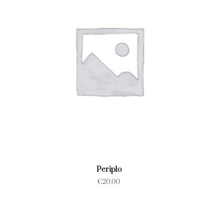
Periplo
€
20.00