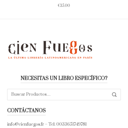
€
15.00
NECESITAS UN LIBRO ESPECÍFICO?
Buscar:
SEARC
CONTÁCTANOS
info@cienfuegos.fr
– Tel:
0033651749781