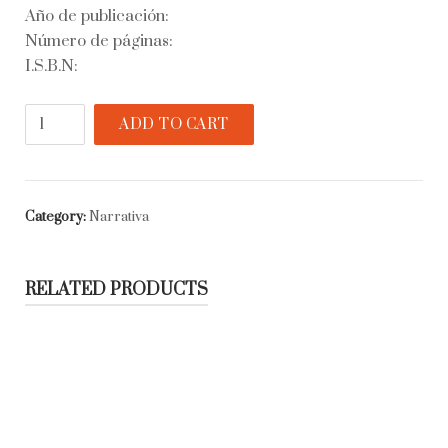
Año de publicación:
Número de páginas:
I.S.B.N:
Hombres
ADD TO CART
de
a
caballo
quantity
Category:
Narrativa
RELATED PRODUCTS