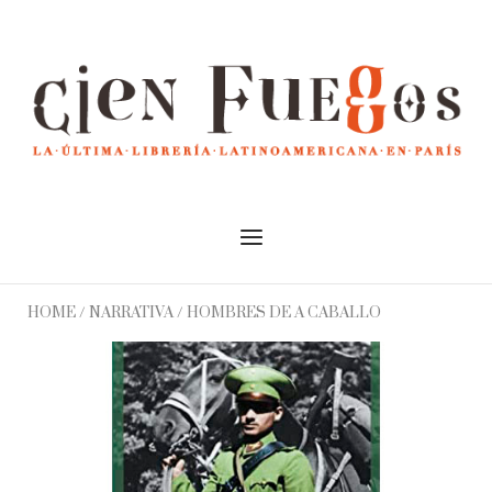
Skip
to
Home
content
Menu
HOME
/
NARRATIVA
/ HOMBRES DE A CABALLO