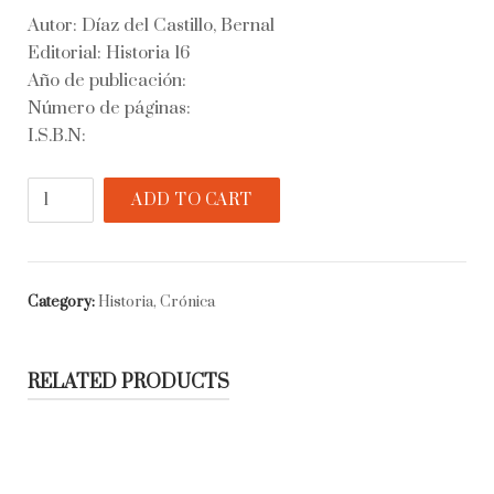
Autor: Díaz del Castillo, Bernal
Editorial: Historia 16
Año de publicación:
Número de páginas:
I.S.B.N:
Historia
ADD TO CART
verdadera
de
la
conquista
Category:
Historia, Crónica
de
la
Nueva
RELATED PRODUCTS
España
quantity