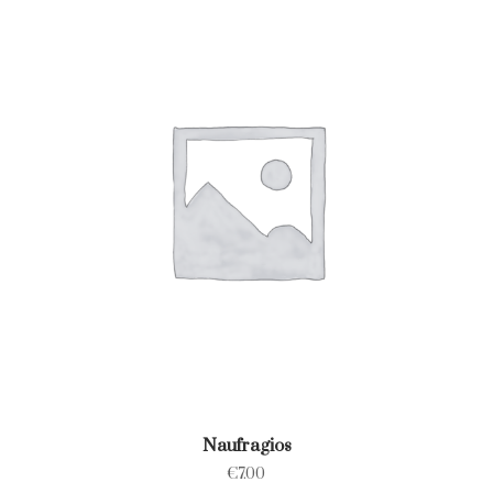
Naufragios
€
7.00