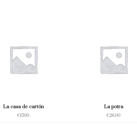
La casa de cartón
La potra
€
17.00
€
26.00