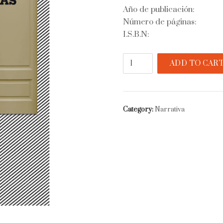
Año de publicación:
Número de páginas:
I.S.B.N:
Habitaciones
ADD TO CAR
privadas
quantity
Category:
Narrativa