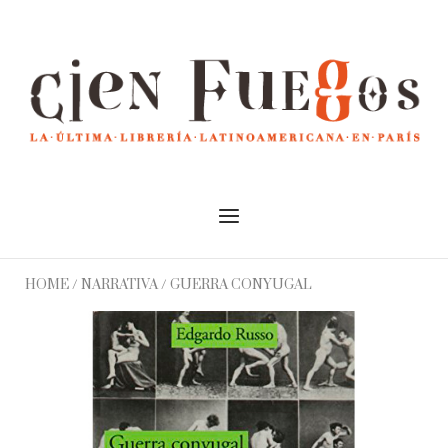
Skip
to
Home
content
Menu
HOME
/
NARRATIVA
/ GUERRA CONYUGAL