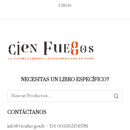
€
18.00
NECESITAS UN LIBRO ESPECÍFICO?
Buscar:
SEARC
CONTÁCTANOS
info@cienfuegos.fr
– Tel:
0033651749781