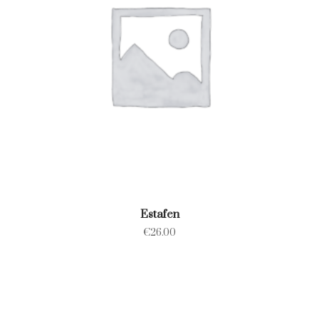
Estafen
€
26.00