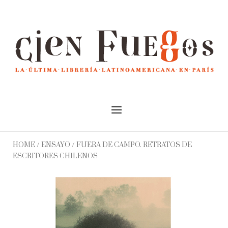
Skip
to
Home
content
Menu
HOME
/
ENSAYO
/ FUERA DE CAMPO. RETRATOS DE
ESCRITORES CHILENOS