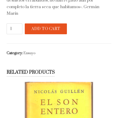
deshielos errabundos, no han regado aún por
completo la tierra seca que habitamos». Germán
Marín
Fuera
ADD TO CART
de
campo.
Retratos
de
Category:
Ensayo
escritores
chilenos
quantity
RELATED PRODUCTS