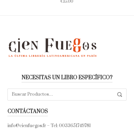
€
15.00
NECESITAS UN LIBRO ESPECÍFICO?
Buscar:
SEARC
CONTÁCTANOS
info@cienfuegos.fr
– Tel:
0033651749781