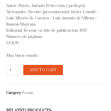
Autor: Prieto, Antonio (Selección y prólogo);
Aleixandre, Vicente (presentación); Javier Lostalé /
Luis Alberto de Cuenca / Luis Antonio de Villena /
Ramón Mayrata
Editorial: Bezoar \n Año de publicación: 1971
Número de páginas:
I.S.B.N:
Muy buen estado.
Espejo
ADD TO CART
del
amor
y
la
Category:
Poesía
muerte
(Antología
de