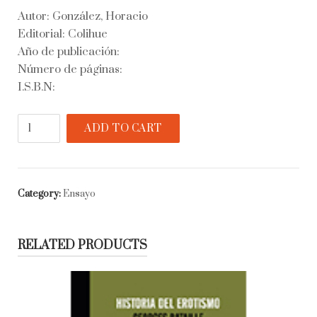
Autor: González, Horacio
Editorial: Colihue
Año de publicación:
Número de páginas:
I.S.B.N:
Escritos
ADD TO CART
en
carbonilla.
Figuraciones,
destinos,
Category:
Ensayo
retrato
quantity
RELATED PRODUCTS