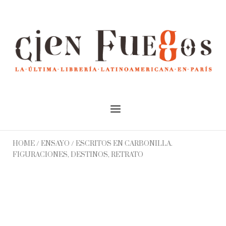
Skip
to
Home
content
Menu
HOME
/
ENSAYO
/ ESCRITOS EN CARBONILLA.
FIGURACIONES, DESTINOS, RETRATO