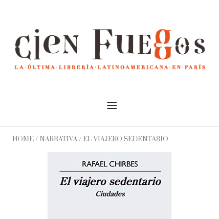
Skip
to
Home
content
Menu
HOME
/
NARRATIVA
/ EL VIAJERO SEDENTARIO