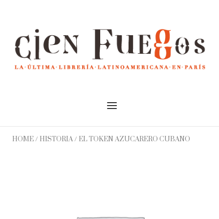
Skip
to
Home
content
Menu
HOME
/
HISTORIA
/ EL TOKEN AZUCARERO CUBANO