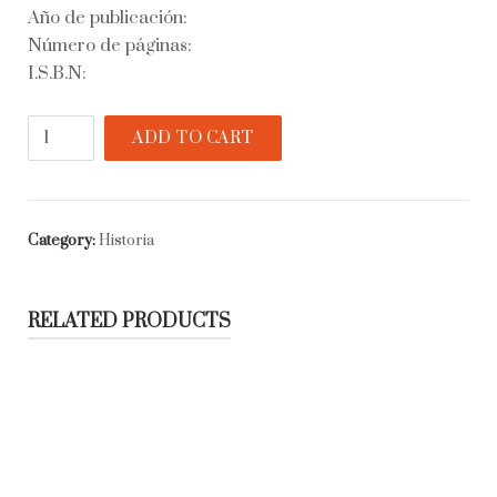
Año de publicación:
Número de páginas:
I.S.B.N:
El
ADD TO CART
token
azucarero
cubano
quantity
Category:
Historia
RELATED PRODUCTS