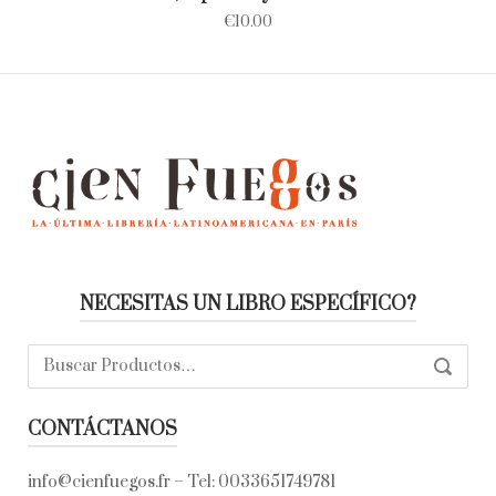
€
10.00
NECESITAS UN LIBRO ESPECÍFICO?
Buscar:
SEARC
CONTÁCTANOS
info@cienfuegos.fr
– Tel:
0033651749781