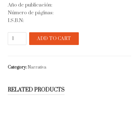
Año de publicación:
Número de páginas:
I.S.B.N:
El
ADD TO CART
padre
mío
quantity
Category:
Narrativa
RELATED PRODUCTS