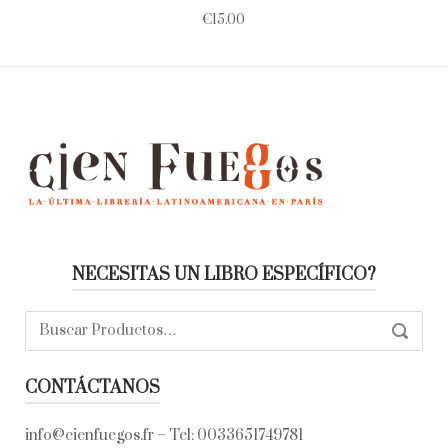
€
15.00
NECESITAS UN LIBRO ESPECÍFICO?
Buscar:
SEARC
CONTÁCTANOS
info@cienfuegos.fr
– Tel:
0033651749781