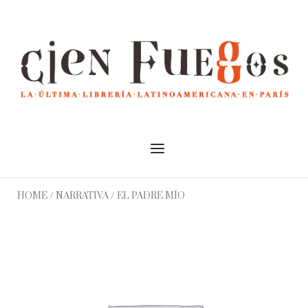
Skip
to
Home
content
Menu
HOME
/
NARRATIVA
/ EL PADRE MÍO