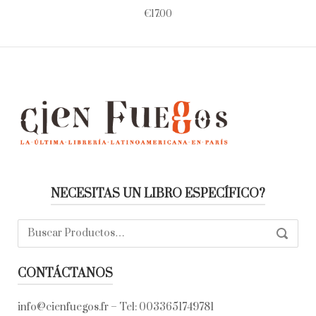
€
17.00
NECESITAS UN LIBRO ESPECÍFICO?
Buscar:
SEARC
CONTÁCTANOS
info@cienfuegos.fr
– Tel:
0033651749781