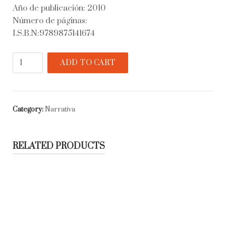
Año de publicación: 2010
Número de páginas:
I.S.B.N:9789875141674
El
ADD TO CART
Formosa
quantity
Category:
Narrativa
RELATED PRODUCTS