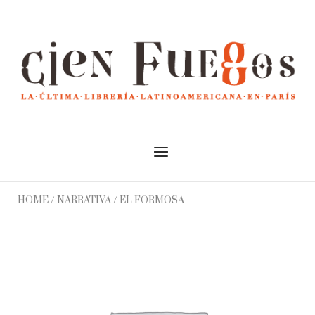
Skip
to
Home
content
Menu
HOME
/
NARRATIVA
/ EL FORMOSA