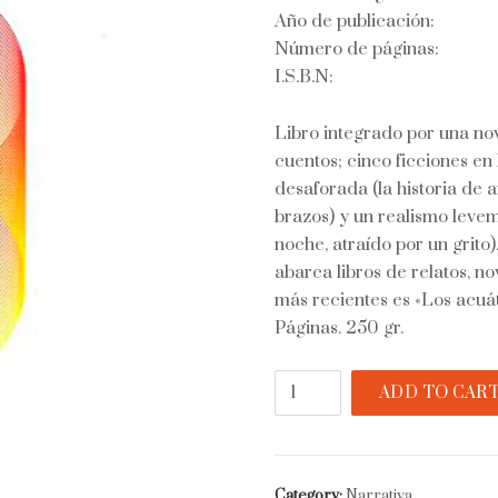
Año de publicación:
Número de páginas:
I.S.B.N:
Libro integrado por una nov
cuentos; cinco ficciones en 
desaforada (la historia de
brazos) y un realismo leve
noche, atraído por un grito)
abarca libros de relatos, no
más recientes es «Los acuát
Páginas. 250 gr.
El
ADD TO CAR
fin
de
lo
mismo
Category:
Narrativa