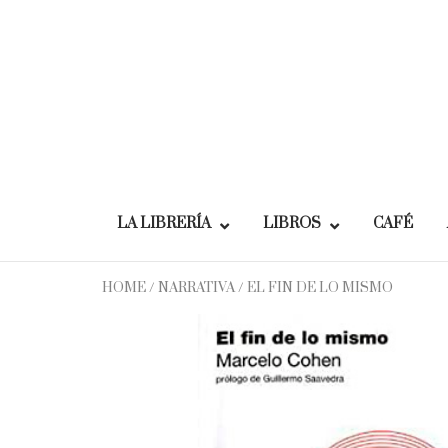
Skip
to
content
LA LIBRERÍA
LIBROS
CAFÉ
HOME
/
NARRATIVA
/ EL FIN DE LO MISMO