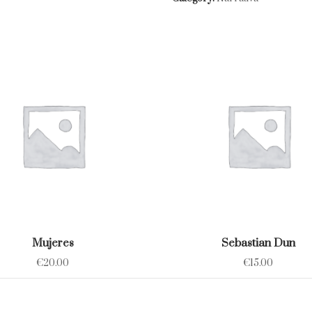
quantity
Mujeres
Sebastian Dun
€
20.00
€
15.00