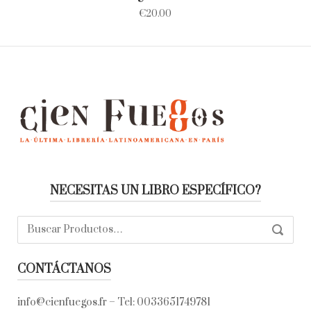
€
20.00
NECESITAS UN LIBRO ESPECÍFICO?
Buscar:
SEARC
CONTÁCTANOS
info@cienfuegos.fr
– Tel:
0033651749781