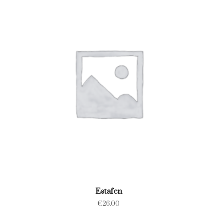
Estafen
€
26.00