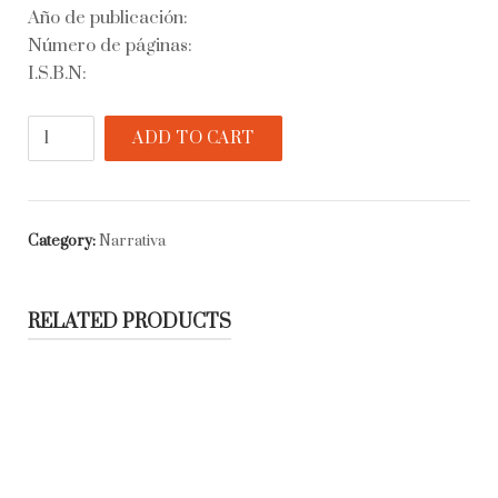
Año de publicación:
Número de páginas:
I.S.B.N:
El
ADD TO CART
fantasma
imperfecto
quantity
Category:
Narrativa
RELATED PRODUCTS