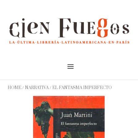
Skip
to
Home
content
Menu
HOME
/
NARRATIVA
/ EL FANTASMA IMPERFECTO