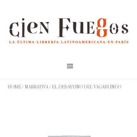
Skip
to
Home
content
Menu
HOME
/
NARRATIVA
/ EL DESAYUNO DEL VAGABUNDO