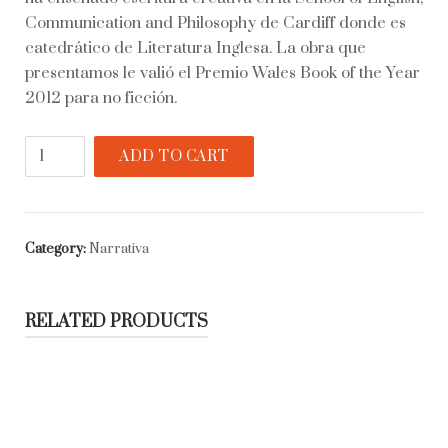
Communication and Philosophy de Cardiff donde es
catedrático de Literatura Inglesa. La obra que
presentamos le valió el Premio Wales Book of the Year
2012 para no ficción.
El
ADD TO CART
desayuno
del
vagabundo
quantity
Category:
Narrativa
RELATED PRODUCTS