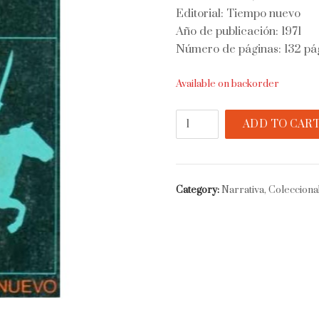
Editorial: Tiempo nuevo
Año de publicación: 1971
Número de páginas: 132 pá
Available on backorder
El
ADD TO CAR
coronel
de
caballería
y
Category:
Narrativa, Colecciona
otros
cuentos
quantity