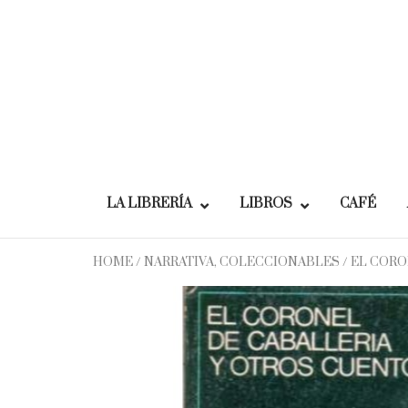
Skip
to
content
LA LIBRERÍA
LIBROS
CAFÉ
HOME
/
NARRATIVA, COLECCIONABLES
/ EL COR