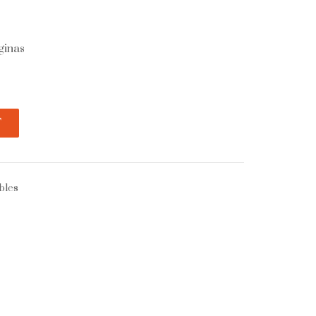
ginas
T
bles