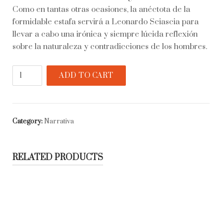
Como en tantas otras ocasiones, la anéctota de la
formidable estafa servirá a Leonardo Sciascia para
llevar a cabo una irónica y siempre lúcida reflexión
sobre la naturaleza y contradicciones de los hombres.
El
ADD TO CART
consejo
de
Egipto
quantity
Category:
Narrativa
RELATED PRODUCTS