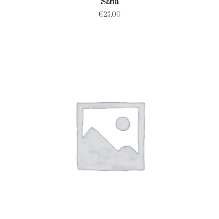
Saña
€
23.00