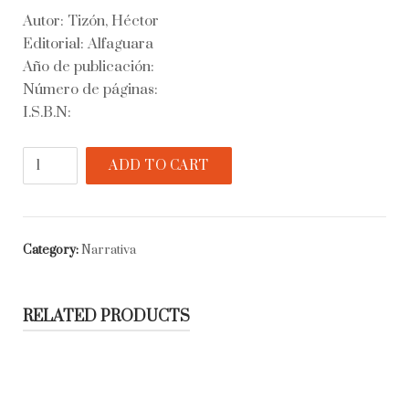
Autor: Tizón, Héctor
Editorial: Alfaguara
Año de publicación:
Número de páginas:
I.S.B.N:
El
ADD TO CART
cantar
del
profeta
y
Category:
Narrativa
el
bandido
quantity
RELATED PRODUCTS