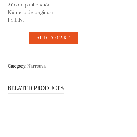
Año de publicación:
Número de páginas:
I.S.B.N:
El
ADD TO CART
caballo
blanco
de
Mozart
Category:
Narrativa
quantity
RELATED PRODUCTS