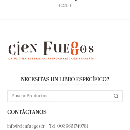
€
27.00
NECESITAS UN LIBRO ESPECÍFICO?
Buscar:
SEARC
CONTÁCTANOS
info@cienfuegos.fr
– Tel:
0033651749781